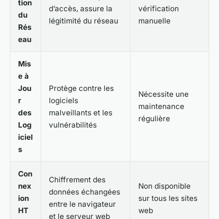
tion
d’accès, assure la
vérification
du
légitimité du réseau
manuelle
Rés
eau
Mis
e à
Jou
Protège contre les
Nécessite une
r
logiciels
maintenance
des
malveillants et les
régulière
Log
vulnérabilités
iciel
s
Con
Chiffrement des
nex
Non disponible
données échangées
ion
sur tous les sites
entre le navigateur
HT
web
et le serveur web