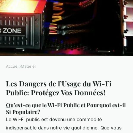
Accueil
›
Matériel
MATÉRIEL
Les Dangers de l’Usage du Wi-Fi
Les dangers de l'usage du Wi-
Public: Protégez Vos Données!
Fi public
Qu’est-ce que le Wi-Fi Public et Pourquoi est-il
Lilou
•
1 avril 2025
•
5 min de lecture
Si Populaire?
Le Wi-Fi public est devenu une commodité
indispensable dans notre vie quotidienne. Que vous