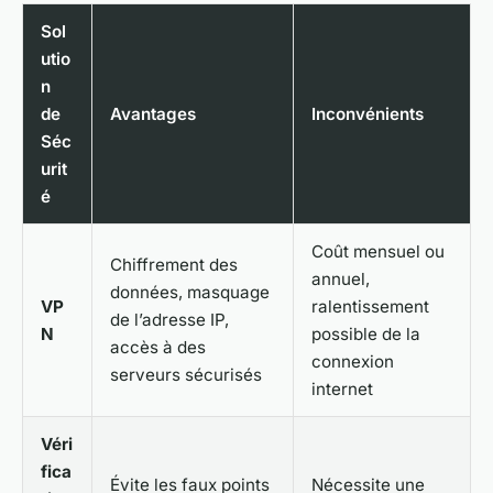
Sol
utio
n
de
Avantages
Inconvénients
Séc
urit
é
Coût mensuel ou
Chiffrement des
annuel,
données, masquage
VP
ralentissement
de l’adresse IP,
N
possible de la
accès à des
connexion
serveurs sécurisés
internet
Véri
fica
Évite les faux points
Nécessite une